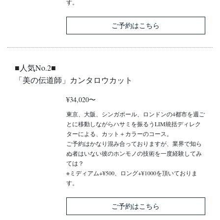
す。
ご予約はこちら
■人気No.2■
「美の伝道師」カンタロウカット
¥34,020〜
東京、大阪、シンガポール、ロンドンの4都市を週ご
とに移動しながらハサミを振るうLIM統括ディレク
ターによる、カット＋カラーのコース。
ご予約はかなり混み合っておりますが、業界で知ら
ぬ者はいない彼のホンモノの技術を一度経験してみ
ては？
※ミディアム+¥500、ロング+¥1000を頂いておりま
す。
ご予約はこちら