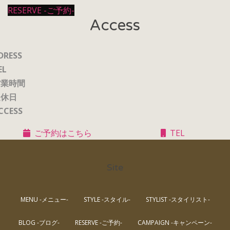
RESERVE -ご予約-
Access
DRESS
EL
営業時間
定休日
CCESS
ご予約はこちら
TEL
Site
MENU -メニュー-
STYLE -スタイル-
STYLIST -スタイリスト-
BLOG -ブログ-
RESERVE -ご予約-
CAMPAIGN -キャンペーン-