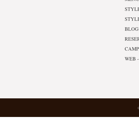
STYL
STYL
BLOG
RESE
CAM
WEB