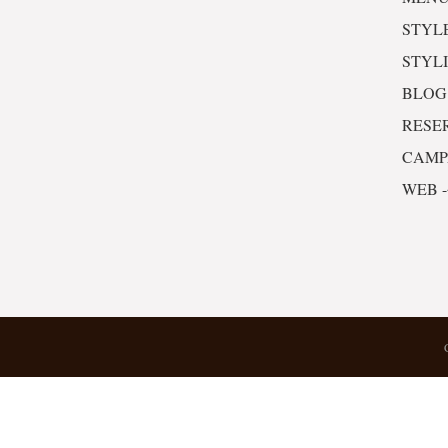
STYL
STYL
BLOG
RESE
CAM
WEB